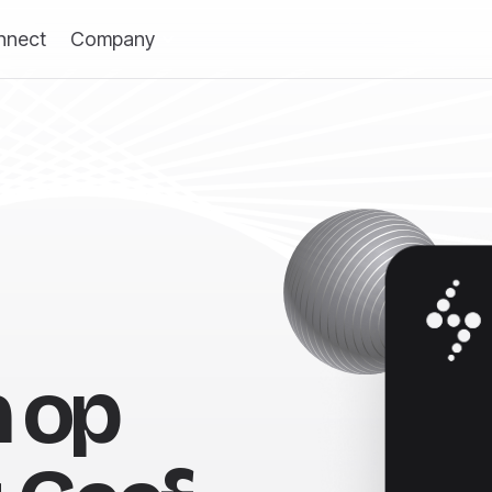
nnect
Company
n op