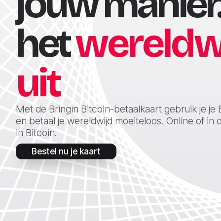
jouw manier.
het
wereldw
uit
Met de Bringin Bitcoin-betaalkaart gebruik je je Bit
en betaal je wereldwijd moeiteloos. Online of in d
in Bitcoin.
Bestel nu je kaart