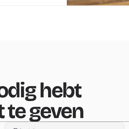
nodig hebt
t te geven