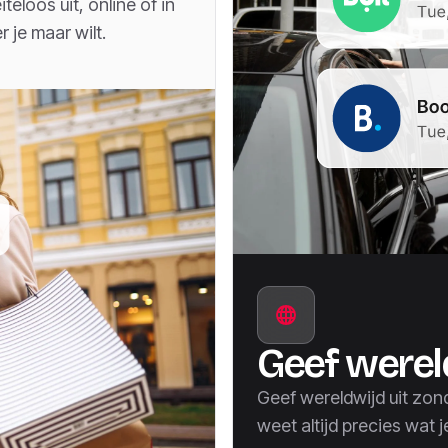
eloos uit, online of in
 je maar wilt.
Geef wereld
Geef wereldwijd uit zon
weet altijd precies wat j