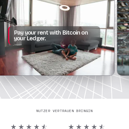
Von Tr
your rent with Bitcoin on
zu Abo
 Ledger.
alles a
NUTZER VERTRAUEN BRINGIN