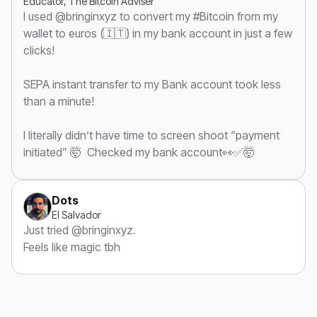
Educator, The Bitcoin Adviser
I used @bringinxyz to convert my #Bitcoin from my
wallet to euros (🇮🇹) in my bank account in just a few
clicks!
SEPA instant transfer to my Bank account took less
than a minute!
I literally didn’t have time to screen shoot “payment
initiated” 🤯 Checked my bank account👀✅🤯
Dots
El Salvador
Just tried @bringinxyz.
Feels like magic tbh